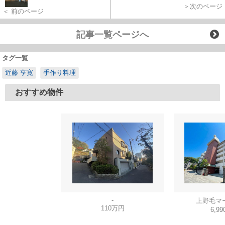
＞次のページ
＜ 前のページ
記事一覧ページへ
タグ一覧
近藤 亨寛
手作り料理
おすすめ物件
-
上野毛マ
110万円
6,9