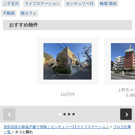
二子玉川
ライフステーション
センチュリー21
橋場 慎佑
不動産
猫カフェ
おすすめ物件
-
上野毛マ
110万円
6,9
世田谷区の新築戸建て情報｜センチュリー21ライフステーション
>
ブログ記事
一覧
>
ネコと戯れ