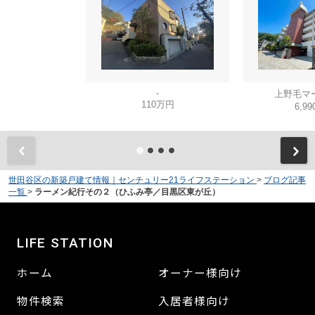
-
上野毛マ
110万円
6,9
世田谷区の新築戸建て情報｜センチュリー21ライフステーション
>
ブログ記事
一覧
>
ラーメン紀行その２（ひふみ亭／目黒区東が丘）
LIFE STATION
ホーム
オーナー様向け
物件検索
入居者様向け