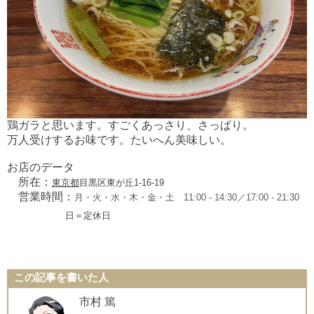
鶏ガラと思います。すごくあっさり、さっぱり。
万人受けするお味です。たいへん美味しい。
お店のデータ
所在：
東京都
目黒区
東が丘
1-16-19
営業時間：
月・火・水・木・金・土
11:00 - 14:30／
17:00 - 21:30
日＝
定休日
この記事を書いた人
市村 篤