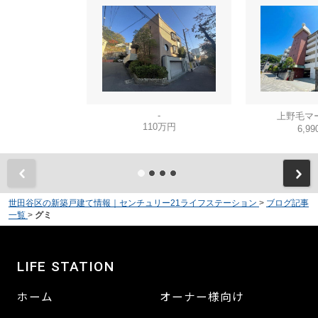
-
上野毛マ
110万円
6,9
世田谷区の新築戸建て情報｜センチュリー21ライフステーション
>
ブログ記事
一覧
>
グミ
LIFE STATION
ホーム
オーナー様向け