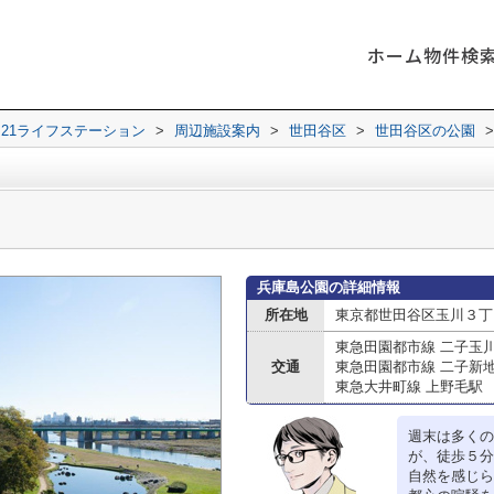
ホーム
物件検
21ライフステーション
>
周辺施設案内
>
世田谷区
>
世田谷区の公園
>
兵庫島公園の詳細情報
所在地
東京都世田谷区玉川３丁
東急田園都市線 二子玉
交通
東急田園都市線 二子新
東急大井町線 上野毛駅
週末は多くの
が、徒歩５分
自然を感じら