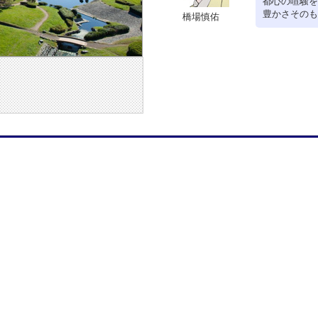
都心の喧騒を
豊かさそのも
橋場慎佑