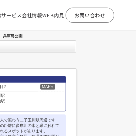
索
サービス
会社情報
WEB内見
お問い合わせ
兵庫島公園
目2
MAP
▼
川駅
地駅
人で賑わう二子玉川駅周辺です
の距離に多摩川の水と緑に触れて
れるスポットがあります。