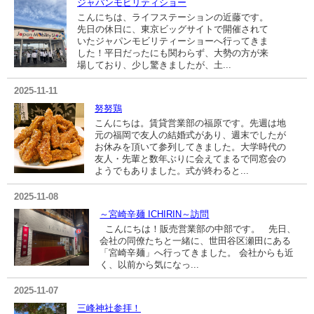
ジャパンモビリティショー
こんにちは、ライフステーションの近藤です。
先日の休日に、東京ビッグサイトで開催されて
いたジャパンモビリティーショーへ行ってきま
した！平日だったにも関わらず、大勢の方が来
場しており、少し驚きましたが、土...
2025-11-11
努努鶏
こんにちは。賃貸営業部の福原です。先週は地
元の福岡で友人の結婚式があり、週末でしたが
お休みを頂いて参列してきました。大学時代の
友人・先輩と数年ぶりに会えてまるで同窓会の
ようでもありました。式が終わると...
2025-11-08
～宮崎辛麺 ICHIRIN～訪問
こんにちは！販売営業部の中部です。 先日、
会社の同僚たちと一緒に、世田谷区瀬田にある
「宮崎辛麺」へ行ってきました。 会社からも近
く、以前から気になっ...
2025-11-07
三峰神社参拝！