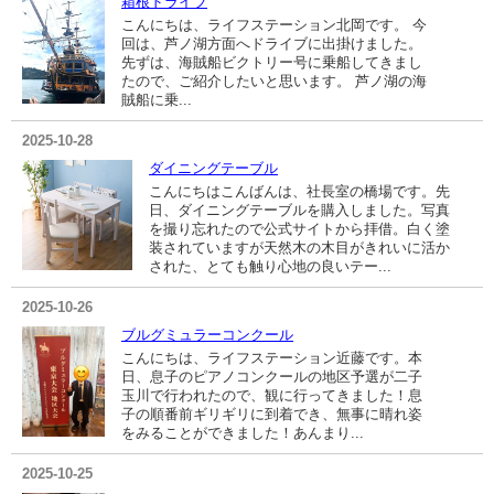
箱根ドライブ
こんにちは、ライフステーション北岡です。 今
回は、芦ノ湖方面へドライブに出掛けました。
先ずは、海賊船ビクトリー号に乗船してきまし
たので、ご紹介したいと思います。 芦ノ湖の海
賊船に乗...
2025-10-28
ダイニングテーブル
こんにちはこんばんは、社長室の橋場です。先
日、ダイニングテーブルを購入しました。写真
を撮り忘れたので公式サイトから拝借。白く塗
装されていますが天然木の木目がきれいに活か
された、とても触り心地の良いテー...
2025-10-26
ブルグミュラーコンクール
こんにちは、ライフステーション近藤です。本
日、息子のピアノコンクールの地区予選が二子
玉川で行われたので、観に行ってきました！息
子の順番前ギリギリに到着でき、無事に晴れ姿
をみることができました！あんまり...
2025-10-25