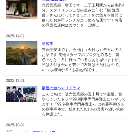
売買営業部 増田です！二子玉川駅から徒歩約4
分、スタイリッシュな街並みに佇む「鮨 逸喜
優」さんに行ってきました！旬の魚介を贅沢に
使ったお寿司ランチが楽しめる名店です！お店
の雰囲気店内はカウンター10席...
2025-11-02
朝散歩
売買部安達です。今日は（今日も）デカい犬の
お話です 笑他スタッフのブログをみると、皆
色々なところに行っているなぁと思いますが、
私は人付き合いが苦手で友達は犬だけなので、
いつも植物か犬のお話恐縮です。。...
2025-11-01
最近の激ハマりドラマ
こんにちは！販売営業部の五十川です最近、昔
やっていたドラマ99.9刑事専門弁護士にハマって
ます！「99.9-刑事専門弁護士-」は有罪率99.9％
の刑事事件で、残された0.1％の真実を追い求め
る弁護士た...
2025-10-31