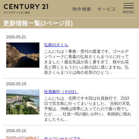
物件検索
サービス
MENU
更新情報一覧(2ページ目)
2026-05-21
弘前のさくら
こんにちは！事務・受付の渡邉です。ゴールデ
ンウィークに青森の弘前さくらまつりに行って
きました！最近気温が高く暑すぎて、桜やお花
見と聞くともうだいぶ前の話に感じますね。弘
前さくらまつりは桜の名所のひとつ...
2026-05-19
社員旅行（その1）
こんにちは、北岡です今回は社員旅行で、2泊3
日で宮古島に行ってまいりました。 当初の天気
予報は、沖縄は雨季に入ってたので曇り雨でし
たが……. 社員一同の願いが叶い、奇跡的に晴れ
ました️そん...
2026-05-16
チョコレートバブカ