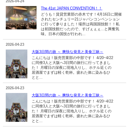
2026-04-24
The 41st JAPAN CONVENTION！！
どうも！賃貸営業部の赤木です！4月16日に開催
されたセンチュリー21ジャパンコンベンション
に行って参りました！場所は両国国技館！！私
は初国技館だったので、すげぇぇぇ...と興奮気
味。日本の国技が行われ...
2026-04-23
大阪3日間の旅 ～ 爽快な発見と美食三昧～
こんにちは！販売営業部の中部です！ 4/20~4/22
に同僚3人と大阪へ3日間の旅行に行ってきまし
た！ 月曜日の深夜に現地入りし、ホテル近くの
居酒屋でまずは軽く乾杯。疲れた体に染みるひ
とと...
2026-04-23
大阪3日間の旅 ～ 爽快な発見と美食三昧～
こんにちは！販売営業部の中部です！ 4/20~4/22
に同僚3人と大阪へ3日間の旅行に行ってきまし
た！ 月曜日の深夜に現地入りし、ホテル近くの
居酒屋でまずは軽く乾杯。疲れた体に染みるひ
とと...