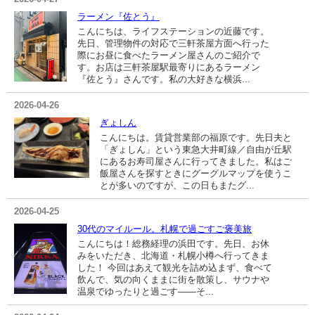
ラーメン『佐とう』
こんにちは、ライフステーションの近藤です。
先日、管理物件の対応で三軒茶屋方面へ行った
際にお昼に食べたラーメン屋さんのご紹介で
す。お店は三軒茶屋駅最寄りにあるラーメン
『佐とう』さんです。私の大好きな横浜...
2026-04-26
ぎょしん
こんにちは。賃貸営業部の福原です。先日夫と
「ぎょしん」という東急大井町線／自由が丘駅
にあるお寿司屋さんに行ってきました。私はご
飯屋さんを探すときにグーグルマップを使うこ
とが多いのですが、この日もまたグ...
2026-04-25
30代のマイルール。札幌で過ごすご褒美旅
こんにちは！総務経理の浜田です。先日、お休
みをいただき、北海道・札幌小樽へ行ってきま
した！ 今回はあえて観光を詰め込まず、食べて
飲んで、気の向くままに街を散策し、サウナや
温泉でゆったりと過ごす――そ...