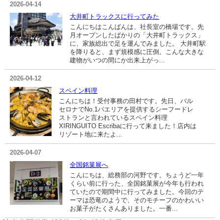
2026-04-14
大井町トラックスに行ってみた
こんにちはこんばんは、社長室の橋場です。先
月オープンしたばかりの「大井町トラックス」
に、家族総出で足を運んでみました。 大井町駅
を降りると、まず規模感に圧倒。こんな大きな
建物がいつの間にか出来上がっ...
2026-04-12
スペイン料理
こんにちは！受付事務の田村です。先日、バル
セロナでNo.1パエリアを提供するシーフードレ
ストランと言われているスペイン料理
XIRINGUITO Escribaに行って来ました！店内は
リゾート地に来たよ...
2026-04-07
全国銘菓展へ
こんにちは、総務部の河野です。ちょうど一年
くらい前に行った、全国銘菓展が今年も行われ
ていたので期間中に行ってみました。今回のテ
ーマは恐竜のようで、そのモチーフのかわいい
お菓子がたくさんありました。一番...