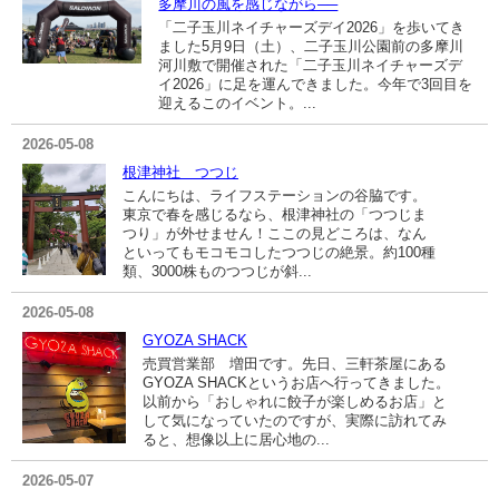
多摩川の風を感じながら──
「二子玉川ネイチャーズデイ2026」を歩いてき
ました5月9日（土）、二子玉川公園前の多摩川
河川敷で開催された「二子玉川ネイチャーズデ
イ2026」に足を運んできました。今年で3回目を
迎えるこのイベント。...
2026-05-08
根津神社 つつじ
こんにちは、ライフステーションの谷脇です。
東京で春を感じるなら、根津神社の「つつじま
つり」が外せません！ここの見どころは、なん
といってもモコモコしたつつじの絶景。約100種
類、3000株ものつつじが斜...
2026-05-08
GYOZA SHACK
売買営業部 増田です。先日、三軒茶屋にある
GYOZA SHACKというお店へ行ってきました。
以前から「おしゃれに餃子が楽しめるお店」と
して気になっていたのですが、実際に訪れてみ
ると、想像以上に居心地の...
2026-05-07