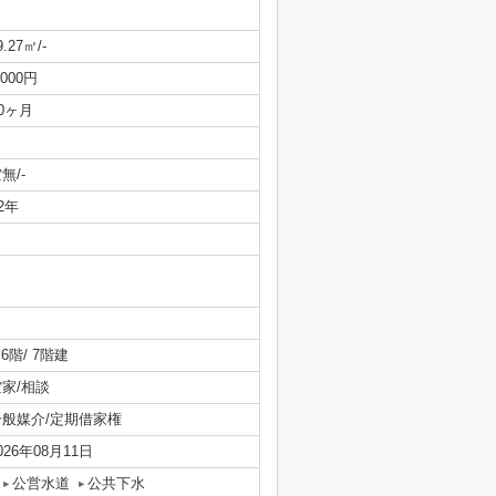
9.27㎡/-
,000円
/0ヶ月
無/-
/2年
/ 6階/ 7階建
空家/相談
一般媒介/定期借家権
026年08月11日
公営水道
公共下水