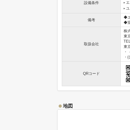
エ
設備条件
ユ
◆
備考
◆
株
東京
TEL
取扱会社
東京
・
・
QRコード
地図