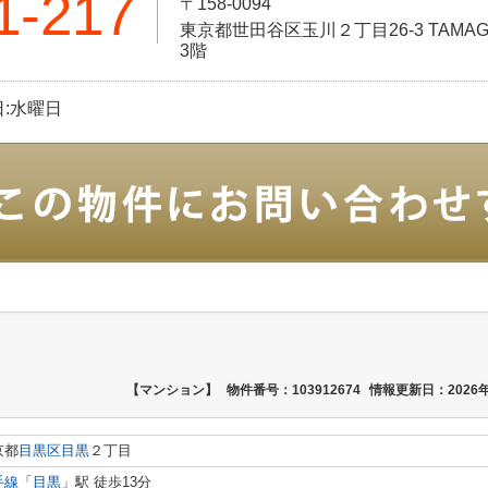
1-217
〒158-0094
東京都世田谷区玉川２丁目26-3 TAMAGA
3階
休日:水曜日
【マンション】
物件番号：103912674
情報更新日：2026年
京都
目黒区
目黒
２丁目
手線
「
目黒
」駅 徒歩13分