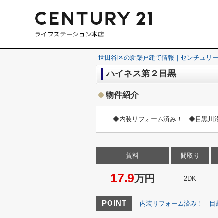
世田谷区の新築戸建て情報｜センチュリー
ハイネス第２目黒
物件紹介
◆内装リフォーム済み！ ◆目黒川
賃料
間取り
17.9
万円
2DK
POINT
内装リフォーム済み！
目