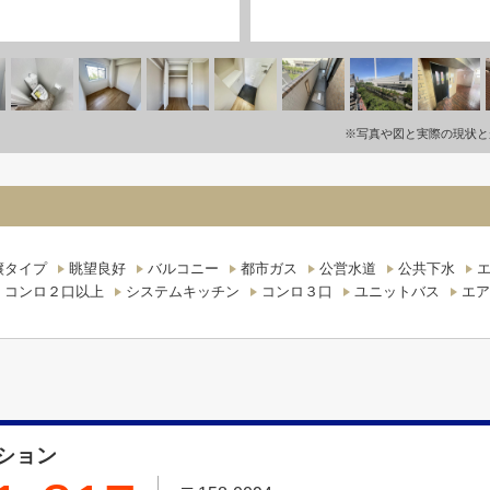
※写真や図と実際の現状と
譲タイプ
眺望良好
バルコニー
都市ガス
公営水道
公共下水
コンロ２口以上
システムキッチン
コンロ３口
ユニットバス
エア
ション