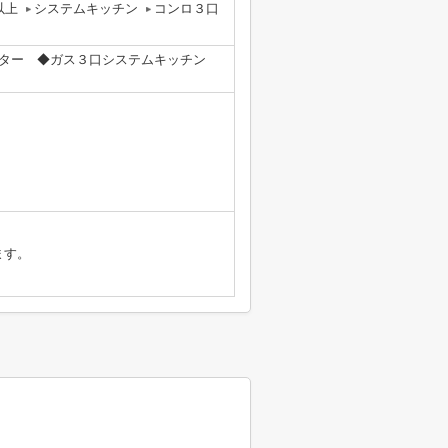
以上
システムキッチン
コンロ３口
ーター ◆ガス３口システムキッチン
ます。