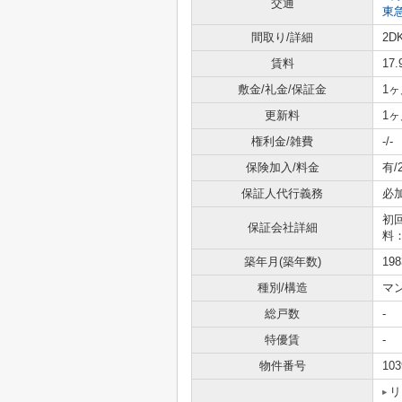
交通
東
間取り/詳細
2D
賃料
17
敷金/礼金/保証金
1ヶ
更新料
1ヶ
権利金/雑費
-/-
保険加入/料金
有/
保証人代行義務
必
初
保証会社詳細
料
築年月(築年数)
19
種別/構造
マ
総戸数
-
特優賃
-
物件番号
103
リ