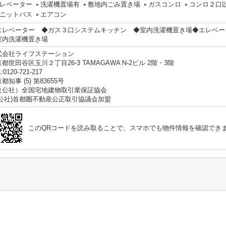
レベーター
洗濯機置場有
敷地内ごみ置き場
ガスコンロ
コンロ２口
ニットバス
エアコン
エレベーター ◆ガス３口システムキッチン ◆室内洗濯機置き場◆エレベ
室内洗濯機置き場
式会社ライフステーション
都世田谷区玉川２丁目26-3 TAMAGAWA N-2ビル 2階・3階
:0120-721-217
都知事 (5) 第83655号
（公社）全国宅地建物取引業保証協会
(公社)首都圏不動産公正取引協議会加盟
このQRコードを読み取ることで、スマホでも物件情報を確認でき