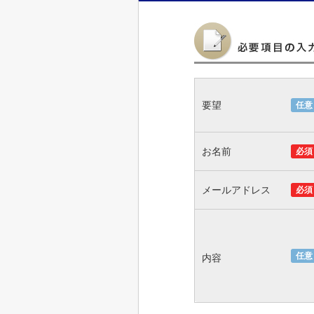
要望
任意
お名前
必須
メールアドレス
必須
任意
内容