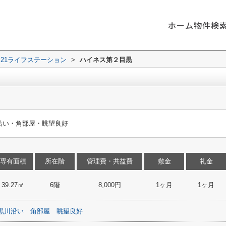
ホーム
物件検
21ライフステーション
>
ハイネス第２目黒
沿い・角部屋・眺望良好
専有面積
所在階
管理費・共益費
敷金
礼金
39.27㎡
6階
8,000円
1ヶ月
1ヶ月
黒川沿い
角部屋
眺望良好