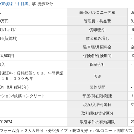
急東横線
「
中目黒
」駅 徒歩18分
K
面積/バルコニー面積
3
.9万円
管理費・共益費
8
月/1ヶ月/-
償却/敷引
-
月(新賃料)
敷金積み増し
-
駐車場/月額料金
空
24,500円
保険名/保険期間
-
加入
保証会社
-
回保証料：賃料総額５０％、年間保証
向き
-
：１５，０００円/年
83年 8月 (築43年)
契約期間
-
ンション/鉄筋コンクリート
部屋/所在階/階建
-
現況/入居可能日
取引態様/賃貸区分
912674
取引条件の有効期限
2
フォーム済
２人入居可
分譲タイプ
眺望良好
バルコニー
都市ガス