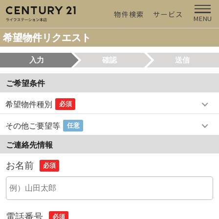
物件検索
サービス
MENU
希望物件リクエスト
入力
確認
送信
ご希望条件
希望物件種別
必須
その他ご要望等
任意
ご連絡先情報
お名前
必須
電話番号
必須