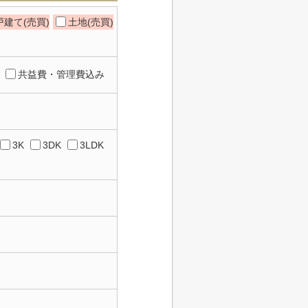
建て(売買)
土地(売買)
共益費・管理費込み
3K
3DK
3LDK