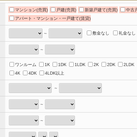
マンション(売買)
戸建(売買)
新築戸建て(売買)
中古戸
アパート・マンション・一戸建て(賃貸)
敷金なし
礼金なし
～
～
ワンルーム
1K
1DK
1LDK
2K
2DK
2LDK
4K
4DK
4LDK以上
～
～
～