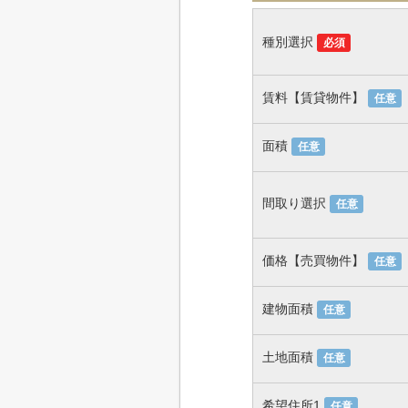
種別選択
必須
賃料【賃貸物件】
任意
面積
任意
間取り選択
任意
価格【売買物件】
任意
建物面積
任意
土地面積
任意
希望住所1
任意