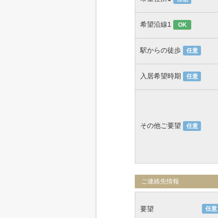
希望沿線1
OK
駅からの徒歩
任意
入居希望時期
任意
その他ご要望
任意
ご連絡先情報
要望
任意