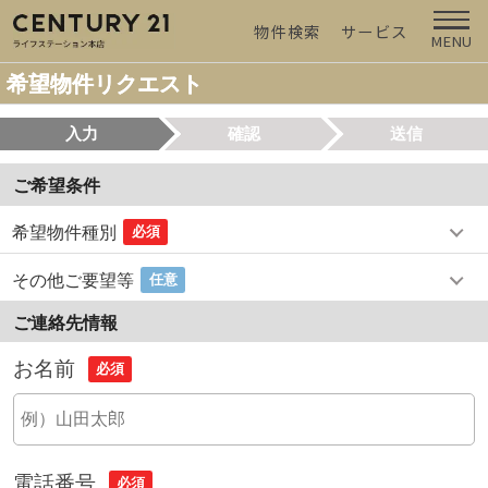
物件検索
サービス
MENU
希望物件リクエスト
入力
確認
送信
ご希望条件
希望物件種別
必須
その他ご要望等
任意
ご連絡先情報
お名前
必須
電話番号
必須