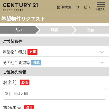
物件検索
サービス
MENU
希望物件リクエスト
入力
確認
送信
ご希望条件
希望物件種別
必須
その他ご要望等
任意
ご連絡先情報
お名前
必須
電話番号
必須