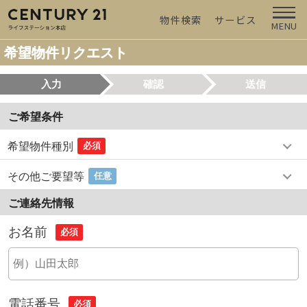
物件検索
サービス
MENU
希望物件リクエスト
入力
確認
送信
ご希望条件
希望物件種別
必須
その他ご要望等
任意
ご連絡先情報
お名前
必須
電話番号
必須