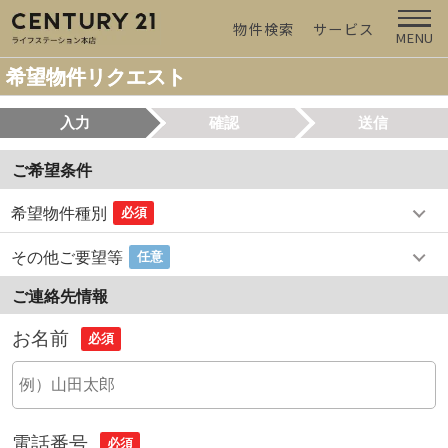
物件検索
サービス
MENU
希望物件リクエスト
入力
確認
送信
ご希望条件
希望物件種別
必須
その他ご要望等
任意
ご連絡先情報
お名前
必須
電話番号
必須