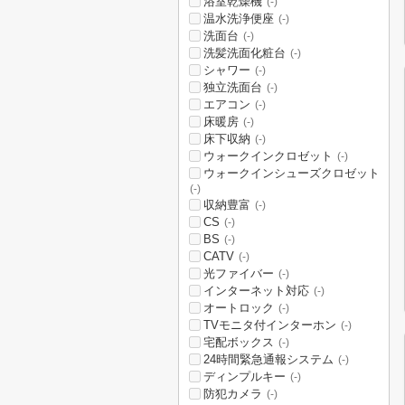
浴室乾燥機
(-)
温水洗浄便座
(-)
洗面台
(-)
洗髪洗面化粧台
(-)
シャワー
(-)
独立洗面台
(-)
エアコン
(-)
床暖房
(-)
床下収納
(-)
ウォークインクロゼット
(-)
ウォークインシューズクロゼット
(-)
収納豊富
(-)
CS
(-)
BS
(-)
CATV
(-)
光ファイバー
(-)
インターネット対応
(-)
オートロック
(-)
TVモニタ付インターホン
(-)
宅配ボックス
(-)
24時間緊急通報システム
(-)
ディンプルキー
(-)
防犯カメラ
(-)