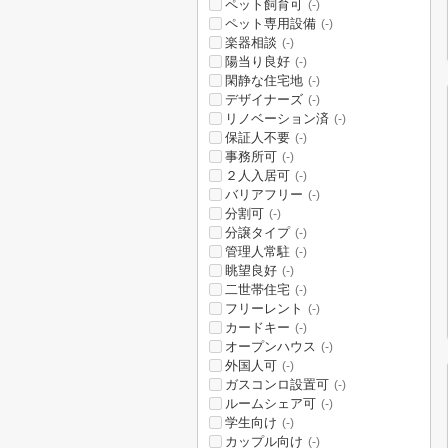
ペット飼育可
(-)
ペット専用設備
(-)
楽器相談
(-)
陽当り良好
(-)
閑静な住宅地
(-)
デザイナーズ
(-)
リノベーション済
(-)
保証人不要
(-)
事務所可
(-)
２人入居可
(-)
バリアフリー
(-)
分割可
(-)
分譲タイプ
(-)
管理人常駐
(-)
眺望良好
(-)
二世帯住宅
(-)
フリーレント
(-)
カードキー
(-)
オープンハウス
(-)
外国人可
(-)
ガスコンロ設置可
(-)
ルームシェア可
(-)
学生向け
(-)
カップル向け
(-)