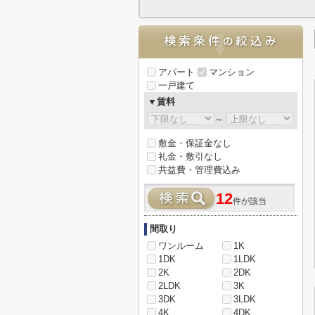
アパート
マンション
一戸建て
▼賃料
～
敷金・保証金なし
礼金・敷引なし
共益費・管理費込み
12
件が該当
間取り
ワンルーム
1K
1DK
1LDK
2K
2DK
2LDK
3K
3DK
3LDK
4K
4DK