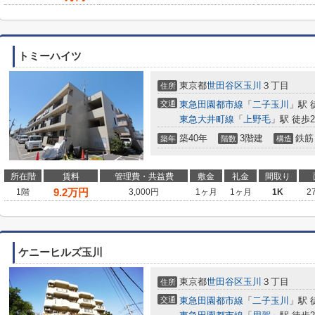
トミーハイツ
東京都
世田谷区
玉川
３丁目
住所
交通
東急田園都市線
「
二子玉川
」駅 
東急大井町線
「
上野毛
」駅 徒歩2
築40年
3階建
鉄筋
築年
階数
構造
所在階
賃料
管理費・共益費
敷金
礼金
間取り
9.2
万円
1階
3,000円
1ヶ月
1ヶ月
1K
2
ケニーヒルズ玉川
東京都
世田谷区
玉川
３丁目
住所
交通
東急田園都市線
「
二子玉川
」駅 