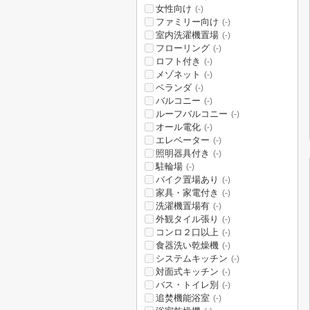
女性向け
(-)
ファミリー向け
(-)
室内洗濯機置場
(-)
フローリング
(-)
ロフト付き
(-)
メゾネット
(-)
ベランダ
(-)
バルコニー
(-)
ルーフバルコニー
(-)
オール電化
(-)
エレベーター
(-)
照明器具付き
(-)
駐輪場
(-)
バイク置場あり
(-)
家具・家電付き
(-)
洗濯機置場有
(-)
外観タイル張り
(-)
コンロ２口以上
(-)
食器洗い乾燥機
(-)
システムキッチン
(-)
対面式キッチン
(-)
バス・トイレ別
(-)
追焚機能浴室
(-)