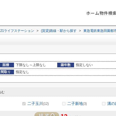
ホーム
物件検
21ライフステーション
>
(賃貸)路線・駅から探す
>
東急電鉄東急田園都
面積
下限なし～上限なし
築年数
指定しない
間取り
指定なし
込む
二子玉川
二子新地
溝の
(12)
(3)