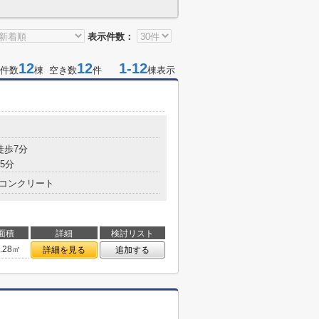
表示件数：
12
12
1-12
件数
棟 空き数
件
棟表示
徒歩7分
5分
コンクリート
面積
詳細
検討リスト
8.28㎡
詳細を見る
追加する