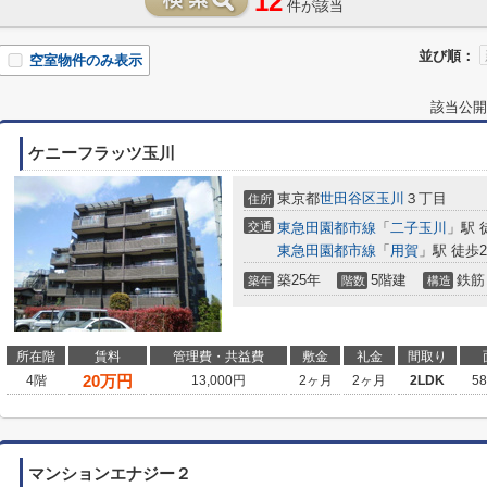
12
件が該当
並び順：
空室物件のみ表示
該当公開
ケニーフラッツ玉川
東京都
世田谷区
玉川
３丁目
住所
交通
東急田園都市線
「
二子玉川
」駅 
東急田園都市線
「
用賀
」駅 徒歩2
築25年
5階建
鉄筋
築年
階数
構造
所在階
賃料
管理費・共益費
敷金
礼金
間取り
20
万円
4階
13,000円
2ヶ月
2ヶ月
2LDK
5
マンションエナジー２