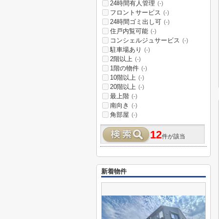
24時間有人管理
(-)
フロントサービス
(-)
24時間ゴミ出し可
(-)
住戸内覧可能
(-)
コンシェルジュサービス
(-)
駐車場あり
(-)
2階以上
(-)
1階の物件
(-)
10階以上
(-)
20階以上
(-)
最上階
(-)
南向き
(-)
角部屋
(-)
12
件が該当
新着物件