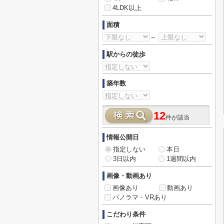
4LDK以上
面積
～
駅からの徒歩
築年数
12
件が該当
情報公開日
指定しない
本日
3日以内
1週間以内
画像・動画あり
画像あり
動画あり
パノラマ・VRあり
こだわり条件