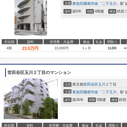
交通
東急田園都市線
「
二子玉川
」駅 
築5年
4階建
鉄筋
築年
階数
構造
所在階
賃料
管理費・共益費
敷金
礼金
間取り
23.5
万円
4階
10,000円
1ヶ月
1LDK
4
世田谷区玉川２丁目のマンション
東京都
世田谷区
玉川
２丁目
住所
交通
東急田園都市線
「
二子玉川
」駅 
築36年
5階建
鉄筋
築年
階数
構造
所在階
賃料
管理費・共益費
敷金
礼金
間取り