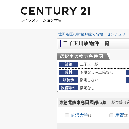
世田谷区の新築戸建て情報｜センチュリー
二子玉川駅物件一覧
沿線
二子玉川駅
賃料
下限なし～上限なし
駅徒歩
指定しない
設備条件
指定なし
東急電鉄東急田園都市線
駅で絞り
駒沢大学
用賀
(1)
(3)