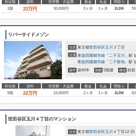
所在階
賃料
管理費・共益費
敷金
礼金
間取り
23
万円
1階
30,000円
2ヶ月
1ヶ月
2LDK
5
リバーサイドメゾン
東京都
世田谷区
玉川
３丁目
住所
交通
東急田園都市線
「
二子玉川
」駅 
東急田園都市線
「
二子新地
」駅 
築40年
5階建
鉄筋
築年
階数
構造
所在階
賃料
管理費・共益費
敷金
礼金
間取り
22
万円
5階
10,000円
2ヶ月
1ヶ月
3LDK
6
世田谷区玉川４丁目のマンション
東京都
世田谷区
玉川
４丁目12-15
住所