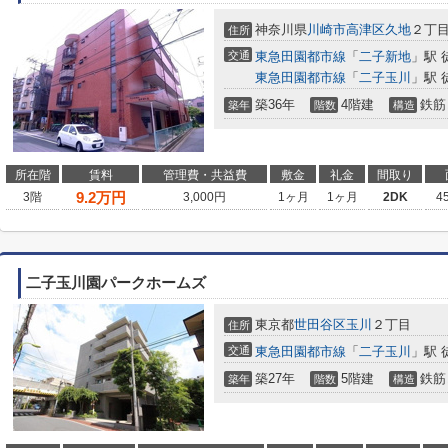
神奈川県
川崎市高津区
久地
２丁
住所
交通
東急田園都市線
「
二子新地
」駅 
東急田園都市線
「
二子玉川
」駅 
築36年
4階建
鉄筋
築年
階数
構造
所在階
賃料
管理費・共益費
敷金
礼金
間取り
9.2
万円
3階
3,000円
1ヶ月
1ヶ月
2DK
4
二子玉川園パークホームズ
東京都
世田谷区
玉川
２丁目
住所
交通
東急田園都市線
「
二子玉川
」駅 
築27年
5階建
鉄筋
築年
階数
構造