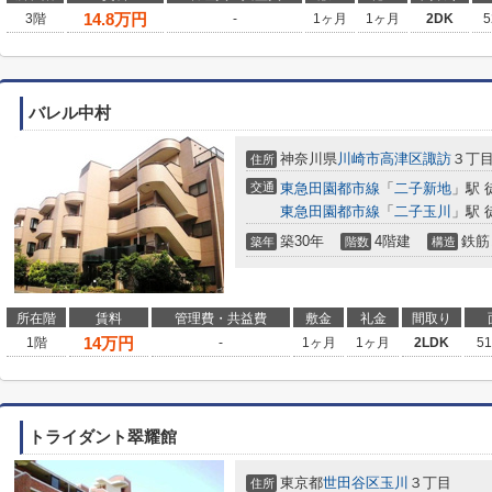
14.8
万円
3階
-
1ヶ月
1ヶ月
2DK
5
バレル中村
神奈川県
川崎市高津区
諏訪
３丁
住所
交通
東急田園都市線
「
二子新地
」駅 
東急田園都市線
「
二子玉川
」駅 
築30年
4階建
鉄筋
築年
階数
構造
所在階
賃料
管理費・共益費
敷金
礼金
間取り
14
万円
1階
-
1ヶ月
1ヶ月
2LDK
5
トライダント翠耀館
東京都
世田谷区
玉川
３丁目
住所