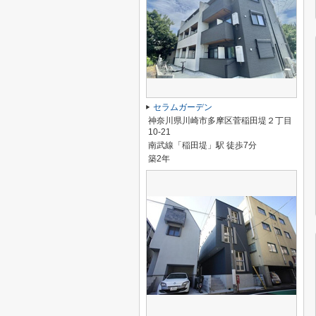
セラムガーデン
神奈川県川崎市多摩区菅稲田堤２丁目
10-21
南武線「稲田堤」駅 徒歩7分
築2年