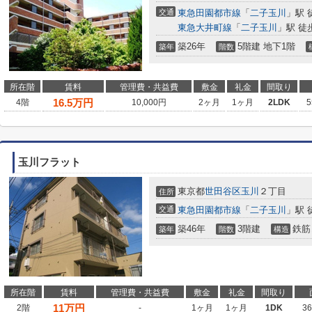
交通
東急田園都市線
「
二子玉川
」駅 
東急大井町線
「
二子玉川
」駅 徒
築26年
5階建 地下1階
築年
階数
所在階
賃料
管理費・共益費
敷金
礼金
間取り
16.5
万円
4階
10,000円
2ヶ月
1ヶ月
2LDK
5
玉川フラット
東京都
世田谷区
玉川
２丁目
住所
交通
東急田園都市線
「
二子玉川
」駅 
築46年
3階建
鉄筋
築年
階数
構造
所在階
賃料
管理費・共益費
敷金
礼金
間取り
11
万円
2階
-
1ヶ月
1ヶ月
1DK
3