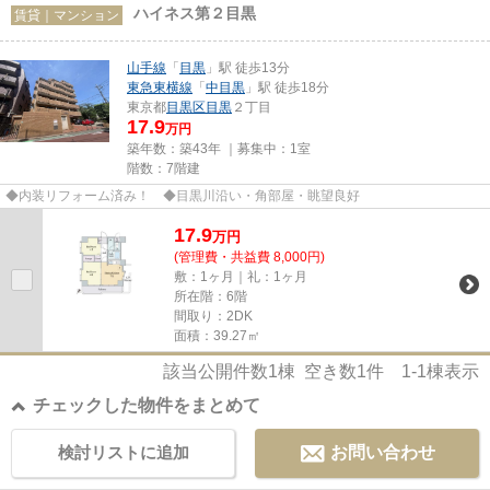
ハイネス第２目黒
賃貸｜マンション
山手線
「
目黒
」駅 徒歩13分
東急東横線
「
中目黒
」駅 徒歩18分
東京都
目黒区
目黒
２丁目
17.9
万円
築年数：築43年 ｜募集中：
1室
階数：7階建
◆内装リフォーム済み！ ◆目黒川沿い・角部屋・眺望良好
17.9
万
円
(管理費・共益費 8,000円)
敷：1ヶ月｜礼：1ヶ月
所在階：6階
間取り：2DK
面積：39.27㎡
該当公開件数
1
棟 空き数
1
件
1-1
棟表示
チェックした物件をまとめて
検討リストに追加
お問い合わせ