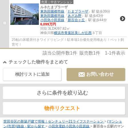
売買｜中古マンション
ルネたまプラーザ
東急田園都市線
「
たまプラーザ
」駅 徒歩39分
東急田園都市線
「
あざみ野
」駅 徒歩43分
小田急小田原線
「
新百合ヶ丘
」駅 徒歩44分
6,099万円
間取:
3LDK/97.82㎡
神奈川県
横浜市青葉区
美しが丘西
３丁目
25帖の床暖房付きワイドリビング！駐車場1台優先使用権あり！ペット飼
育可！
該当公開件数
1
件 販売数
1
件
1-1
件表示
チェックした物件をまとめて
検討リストに追加
お問い合わせ
さらに条件を絞り込む
物件リクエスト
世田谷区の新築戸建て情報｜センチュリー21ライフステーション
>
(マンショ
ン(売買))路線・駅から探す
>
小田急電鉄小田急小田原線
>
新百合ヶ丘駅のマン