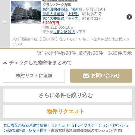
グランパーク深沢
東急田園都市線
「
桜新町
」駅 徒歩19分
東急大井町線
「
上野毛
」駅 徒歩21分
東急大井町線
「
等々力
」駅 徒歩22分
6,799万円
間取:
2LDK/55.10㎡
東京都
世田谷区
深沢
５丁目
東急田園都市線【桜新町駅】徒歩19分！ いちょう並木を望む小規模レジ
デンス
該当公開件数
20
件 販売数
20
件
1-20
件表示
チェックした物件をまとめて
検討リストに追加
お問い合わせ
さらに条件を絞り込む
物件リクエスト
世田谷区の新築戸建て情報｜センチュリー21ライフステーション
>
(マンショ
ン(売買))路線・駅から探す
>
東急電鉄東急田園都市線のマンション(売買)