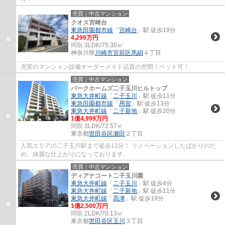
売買｜中古マンション
クオス宮崎台
東急田園都市線
「
宮崎台
」駅 徒歩19分
4,299万円
間取:
3LDK/75.30㎡
神奈川県
川崎市宮前区
馬絹
４丁目
充実のマンション設備オーダーメイド品質の空間！ペット可！
売買｜中古マンション
パークホームズ二子玉川ヒルトップ
東急大井町線
「
二子玉川
」駅 徒歩11分
東急田園都市線
「
用賀
」駅 徒歩13分
東急大井町線
「
二子新地
」駅 徒歩20分
1億4,999万円
間取:
3LDK/72.57㎡
東京都
世田谷区
瀬田
２丁目
人気エリアの二子玉川駅まで徒歩11分！ リノベーションしたばかりのた
め、綺麗な仕上がりになっております。
売買｜中古マンション
ディアナコート二子玉川園
東急大井町線
「
二子玉川
」駅 徒歩4分
東急大井町線
「
二子新地
」駅 徒歩11分
東急大井町線
「
高津
」駅 徒歩19分
1億2,500万円
間取:
2LDK/70.13㎡
東京都
世田谷区
玉川
３丁目