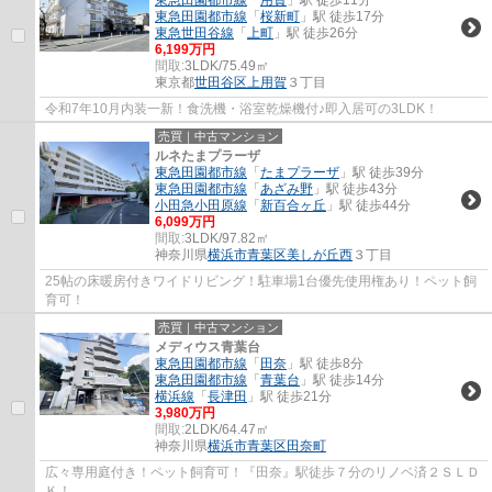
東急田園都市線
「
用賀
」駅 徒歩11分
東急田園都市線
「
桜新町
」駅 徒歩17分
東急世田谷線
「
上町
」駅 徒歩26分
6,199万円
間取:
3LDK/75.49㎡
東京都
世田谷区
上用賀
３丁目
令和7年10月内装一新！食洗機・浴室乾燥機付♪即入居可の3LDK！
売買｜中古マンション
ルネたまプラーザ
東急田園都市線
「
たまプラーザ
」駅 徒歩39分
東急田園都市線
「
あざみ野
」駅 徒歩43分
小田急小田原線
「
新百合ヶ丘
」駅 徒歩44分
6,099万円
間取:
3LDK/97.82㎡
神奈川県
横浜市青葉区
美しが丘西
３丁目
25帖の床暖房付きワイドリビング！駐車場1台優先使用権あり！ペット飼
育可！
売買｜中古マンション
メディウス青葉台
東急田園都市線
「
田奈
」駅 徒歩8分
東急田園都市線
「
青葉台
」駅 徒歩14分
横浜線
「
長津田
」駅 徒歩21分
3,980万円
間取:
2LDK/64.47㎡
神奈川県
横浜市青葉区
田奈町
広々専用庭付き！ペット飼育可！『田奈』駅徒歩７分のリノベ済２ＳＬＤ
Ｋ！