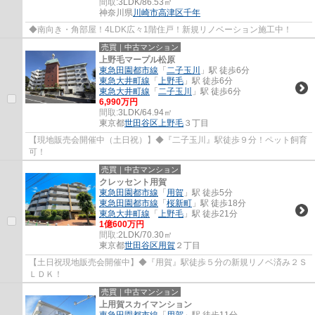
間取:
3LDK/86.53㎡
神奈川県
川崎市高津区
千年
◆南向き・角部屋！4LDK広々1階住戸！新規リノベーション施工中！
売買｜中古マンション
上野毛マープル松原
東急田園都市線
「
二子玉川
」駅 徒歩6分
東急大井町線
「
上野毛
」駅 徒歩6分
東急大井町線
「
二子玉川
」駅 徒歩6分
6,990万円
間取:
3LDK/64.94㎡
東京都
世田谷区
上野毛
３丁目
【現地販売会開催中（土日祝）】◆『二子玉川』駅徒歩９分！ペット飼育
可！
売買｜中古マンション
クレッセント用賀
東急田園都市線
「
用賀
」駅 徒歩5分
東急田園都市線
「
桜新町
」駅 徒歩18分
東急大井町線
「
上野毛
」駅 徒歩21分
1億600万円
間取:
2LDK/70.30㎡
東京都
世田谷区
用賀
２丁目
【土日祝現地販売会開催中】◆『用賀』駅徒歩５分の新規リノベ済み２Ｓ
ＬＤＫ！
売買｜中古マンション
上用賀スカイマンション