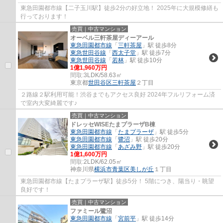
東急田園都市線【二子玉川駅】徒歩2分の好立地！ 2025年に大規模修繕も
行っております！
売買｜中古マンション
オーベル三軒茶屋ディーアール
東急田園都市線
「
三軒茶屋
」駅 徒歩8分
東急世田谷線
「
西太子堂
」駅 徒歩7分
東急世田谷線
「
若林
」駅 徒歩10分
1億1,960万円
間取:
3LDK/58.63㎡
東京都
世田谷区
三軒茶屋
２丁目
２路線２駅利用可能！渋谷までもアクセス良好 2024年フルリフォーム済
で室内大変綺麗です♪
売買｜中古マンション
ドレッセWISEたまプラーザB棟
東急田園都市線
「
たまプラーザ
」駅 徒歩5分
東急田園都市線
「
鷺沼
」駅 徒歩20分
東急田園都市線
「
あざみ野
」駅 徒歩20分
1億1,600万円
間取:
2LDK/62.05㎡
神奈川県
横浜市青葉区
美しが丘
１丁目
東急田園都市線【たまプラーザ駅】徒歩5分！ 5階につき、陽当り・眺望
良好です！
売買｜中古マンション
ファミール鷺沼
東急田園都市線
「
宮前平
」駅 徒歩14分