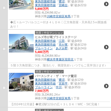
東急田園都市線
「
鷺沼
」駅 徒歩16分
東急田園都市線
「
宮崎台
」駅 徒歩22分
5,899万円
間取:
4LDK/96.82㎡
神奈川県
川崎市宮前区
有馬
２丁目
◆広々ルーフバルコニー付き４ＬＤＫ◇三方角部屋・天井高2.5ｍ開放感
あり！
売買｜中古マンション
ヒルズ市が尾ブライトステージ
東急田園都市線
「
江田
」駅 徒歩8分
東急田園都市線
「
市が尾
」駅 徒歩12分
ブルーライン
「
あざみ野
」駅 徒歩24分
5,480万円
間取:
4LDK/84.90㎡
神奈川県
横浜市青葉区
荏田北
１丁目
５階３方角部屋につき、陽当たり、眺望良好♪ いつでもご見学頂けます♪
売買｜中古マンション
バースシティ・ザ・マーク鷺沼
東急田園都市線
「
鷺沼
」駅 徒歩12分
東急田園都市線
「
宮前平
」駅 徒歩10分
ブルーライン
「
中川
」駅 徒歩35分
7,980万円
間取:
3LDK/81.24㎡
神奈川県
川崎市宮前区
有馬
１丁目
【2024年12月築】◆鷺沼駅12分の広々３ＬＤＫ！WIC・SIC完備！
売買｜中古マンション