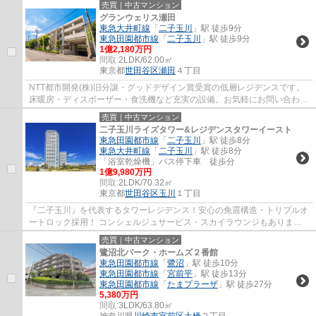
売買｜中古マンション
グランウェリス瀬田
東急大井町線
「
二子玉川
」駅 徒歩9分
東急田園都市線
「
二子玉川
」駅 徒歩9分
1億2,180万円
間取:
2LDK/62.00㎡
東京都
世田谷区
瀬田
４丁目
NTT都市開発(株)旧分譲・グッドデザイン賞受賞の低層レジデンスです。
床暖房・ディスポーザー・食洗機など充実の設備。お気軽にお問い合わせ
ください。
売買｜中古マンション
二子玉川ライズタワー&レジデンスタワーイースト
東急田園都市線
「
二子玉川
」駅 徒歩8分
東急大井町線
「
二子玉川
」駅 徒歩8分
「浴室乾燥機」バス停下車 徒歩分
1億9,980万円
間取:
2LDK/70.32㎡
東京都
世田谷区
玉川
１丁目
『二子玉川』を代表するタワーレジデンス！安心の免震構造・トリプルオ
ートロック採用！ コンシェルジュサービス・スカイラウンジもありま
す。お気軽にお問い合わせください。
売買｜中古マンション
鷺沼北パーク・ホームズ２番館
東急田園都市線
「
鷺沼
」駅 徒歩10分
東急田園都市線
「
宮前平
」駅 徒歩13分
東急田園都市線
「
たまプラーザ
」駅 徒歩27分
5,380万円
間取:
3LDK/63.80㎡