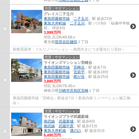
神奈川県
川崎市宮前区
土橋
２丁目
売買｜中古マンション
グレイス二子玉川
東急田園都市線
「
二子玉川
」駅 徒歩23分
東急大井町線
「
二子玉川
」駅 バス9分 「砧南中学校
前」 停歩4分
3,999万円
間取:
2LDK/49.68㎡
東京都
世田谷区
鎌田
２丁目
新耐震基準・フルリノベーション ～南西向きにつき陽当たり良好～
売買｜中古マンション
ライオンズマンション宮崎台
東急田園都市線
「
宮崎台
」駅 徒歩7分
東急田園都市線
「
宮前平
」駅 徒歩18分
東急田園都市線
「
梶が谷
」駅 徒歩25分
3,880万円
間取:
3LDK/78.40㎡
神奈川県
川崎市宮前区
宮崎
１丁目
東急田園都市線『宮崎台』駅徒歩7分！新規内装リノベーション施工物
件！
売買｜中古マンション
ライオンズプラザ武蔵新城
南武線
「
武蔵新城
」駅 徒歩9分
南武線
「
武蔵中原
」駅 徒歩21分
東急大井町線
「
溝の口
」駅 徒歩31分
6,490万円