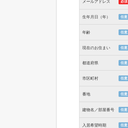
メールアドレス
必須
生年月日（年）
任意
年齢
任意
現在のお住まい
任意
都道府県
任意
市区町村
任意
番地
任意
建物名／部屋番号
任意
入居希望時期
任意