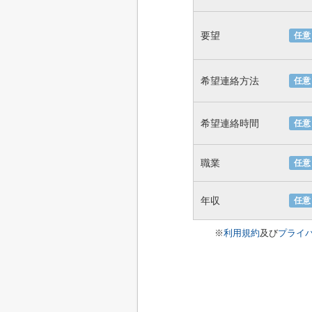
要望
任意
希望連絡方法
任意
希望連絡時間
任意
職業
任意
年収
任意
※
利用規約
及び
プライ