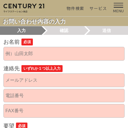
物件検索
サービス
MENU
お問い合わせ内容の入力
入力
確認
送信
お名前
必須
連絡先
いずれか１つ以上入力
要望
必須