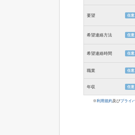
要望
任意
希望連絡方法
任意
希望連絡時間
任意
職業
任意
年収
任意
※
利用規約
及び
プライ