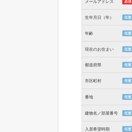
メールアドレス
必須
生年月日（年）
任意
年齢
任意
現在のお住まい
任意
都道府県
任意
市区町村
任意
番地
任意
建物名／部屋番号
任意
入居希望時期
任意