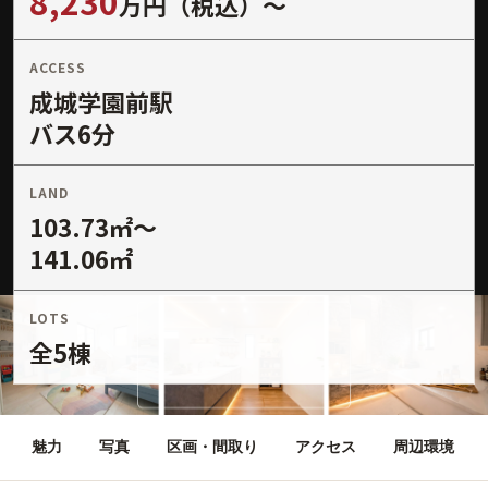
8,230
万円（税込）〜
ACCESS
成城学園前駅
バス6分
LAND
103.73㎡〜
141.06㎡
LOTS
全5棟
魅力
写真
区画・間取り
アクセス
周辺環境