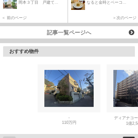
岡本３丁目 戸建て...
なると金時とベーコ...
＜ 前のページ
＞次のページ
記事一覧ページへ
おすすめ物件
-
ディアナコー
110万円
1億2,