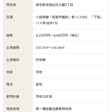
所在地
東京都世田谷区大蔵5丁目
交通
小田急線「成城学園前」駅 バス6分、「下宿」
バス停 徒歩7分
価格
8,230万円〜8,600万円（税込）
土地面積
103.73㎡〜141.06㎡
土地権利
所有権
地目
宅地
現況
更地
都市計画
市街化区域
用途地域
第一種低層住居専用地域