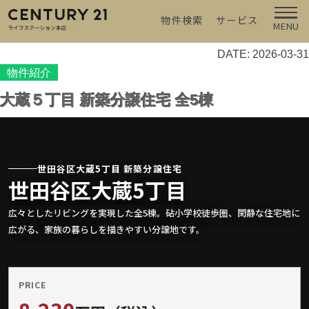
物件検索
サービス
MENU
DATE: 2026-03-31
物件紹介
大蔵５丁目 新築分譲住宅 全5棟
世田谷区大蔵5丁目 新築分譲住宅
世田谷区大蔵5丁目
新築分譲住宅 全5棟
広々としたリビングを実現した全5棟。砧小学校徒歩圏、閑静な住宅地に
広がる、家族の暮らしを描きやすい分譲地です。
PRICE