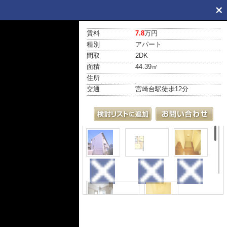
賃料
7.8
万円
種別
アパート
間取
2DK
面積
44.39㎡
住所
神奈川県川崎市高津区下作延３丁目24-5
交通
宮崎台駅
徒歩12分
外観
間取り
玄関
キッチン
設備