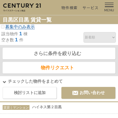
物件検索
サービス
MENU
目黒区目黒 賃貸一覧
募集中のみ表示
1
該当物件
棟
1
空き数
件
さらに条件を絞り込む
物件リクエスト
チェックした物件をまとめて
検討リストに追加
お問い合わせ
ハイネス第２目黒
賃貸｜マンション