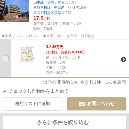
山手線
「
目黒
」駅 徒歩13分
東急東横線
「
中目黒
」駅 徒歩18分
東京都
目黒区
目黒
２丁目
17.9
万円
築年数：築43年 ｜募集中：
1室
階数：7階建
◆内装リフォーム済み！ ◆目黒川沿い・角部屋・眺望良好
17.9
万
円
(管理費・共益費 8,000円)
敷：1ヶ月｜礼：1ヶ月
所在階：6階
間取り：2DK
面積：39.27㎡
該当公開件数
1
棟 空き数
1
件
1-1
棟表示
チェックした物件をまとめて
検討リストに追加
お問い合わせ
さらに条件を絞り込む