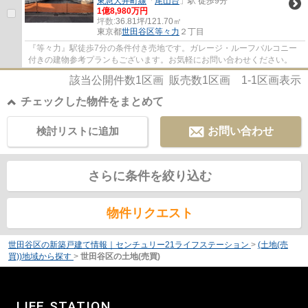
東急大井町線
「
尾山台
」駅 徒歩9分
1億8,980万円
坪数:
36.81坪/121.70㎡
東京都
世田谷区
等々力
２丁目
『等々力』駅徒歩7分の条件付き売地です。ガレージ・ルーフバルコニー
付きの建物参考プランもございます。お気軽にお問い合わせください。
該当公開件数
1
区画 販売数
1
区画
1-1
区画表示
チェックした物件をまとめて
検討リストに追加
お問い合わせ
さらに条件を絞り込む
物件リクエスト
世田谷区の新築戸建て情報｜センチュリー21ライフステーション
>
(土地(売
買))地域から探す
>
世田谷区の土地(売買)
LIFE STATION