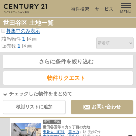
物件検索
サービス
MENU
世田谷区 土地一覧
募集中のみ表示
1
該当物件
区画
1
販売数
区画
さらに条件を絞り込む
物件リクエスト
チェックした物件をまとめて
検討リストに追加
お問い合わせ
売買｜売地
世田谷区等々力２丁目の売地
東急大井町線
「
等々力
」駅 徒歩7分